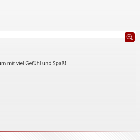
Öffnet B
bum mit viel Gefühl und Spaß!