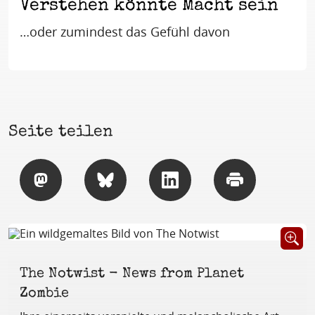
Verstehen könnte Macht sein
…oder zumindest das Gefühl davon
Seite teilen
Teilen
Teilen
Teilen
Drucken
Öffnet B
The Notwist - News from Planet
Zombie